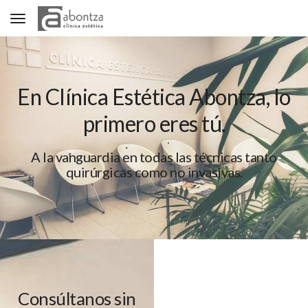
Toggle navigation
En Clínica Estética Abontza, lo
primero eres tú.
A la vanguardia en todas las técnicas tanto
quirúrgicas como no invasivas.
Consúltanos sin