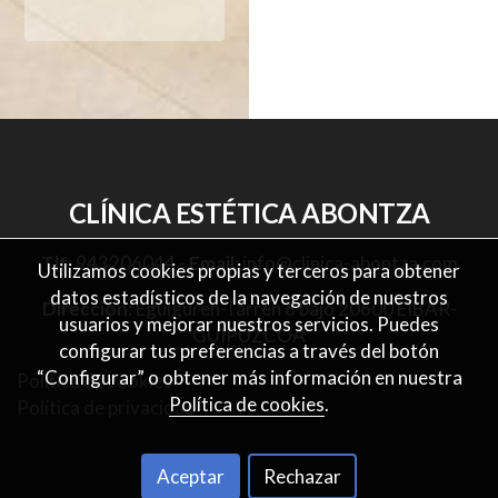
CLÍNICA ESTÉTICA ABONTZA
Tlf
:
943206044
-
Email
:
info@clinica-abontza.com
Utilizamos cookies propias y terceros para obtener
datos estadísticos de la navegación de nuestros
Dirección
: Eguiguren-Tarren 6 bajo 20600 EIBAR-
usuarios y mejorar nuestros servicios. Puedes
GUIPUZCOA
configurar tus preferencias a través del botón
“Configurar” o obtener más información en nuestra
Política de cookies
Política de cookies
.
Política de privacidad
Aceptar
Rechazar