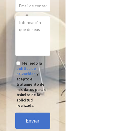
He leído la
política de
privacidad
y
acepto el
tratamiento de
mis datos para el
trámite de la
solicitud
realizada.
Enviar