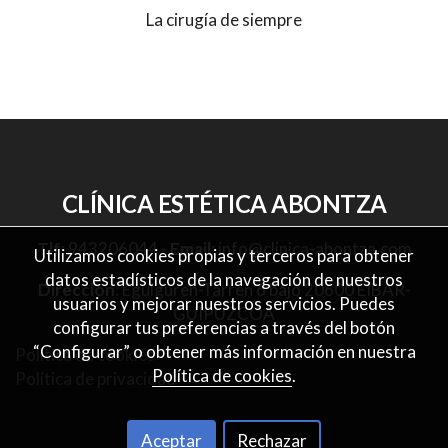
La cirugía de siempre
CLÍNICA ESTÉTICA ABONTZA
Tlf
:
943206044
-
Email
:
info@clinica-abontza.com
Utilizamos cookies propias y terceros para obtener
datos estadísticos de la navegación de nuestros
Dirección
: Eguiguren-Tarren 6 bajo 20600 EIBAR-
usuarios y mejorar nuestros servicios. Puedes
GUIPUZCOA
configurar tus preferencias a través del botón
“Configurar” o obtener más información en nuestra
Política de cookies
Política de cookies
.
Política de privacidad
Aceptar
Rechazar