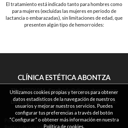
El tratamiento está indicado tanto para hombres como
para mujeres (excluidas las mujeres en periodo de
lactancia o embarazadas), sin limitaciones de edad, que
presenten algún tipo de hemorroides:
CLÍNICA ESTÉTICA ABONTZA
Tlf
:
943206044
-
Email
:
info@clinica-abontza.com
Utilizamos cookies propias y terceros para obtener
datos estadísticos de la navegación de nuestros
Dirección
: Eguiguren-Tarren 6 bajo 20600 EIBAR-
usuarios y mejorar nuestros servicios. Puedes
GUIPUZCOA
configurar tus preferencias a través del botón
“Configurar” o obtener más información en nuestra
Política de cookies
Política de cookies
.
Política de privacidad