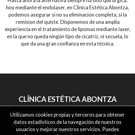
Hasta ahora la alternativa siempre ha sido quirurgica,
hoy mediante el endolaser, en Clínica Estética Abontza,
podemos asegurar si no su eliminacion completa, si la
remision del quiste. Disponemos de una amplia
experiencia en el tratamiento de lipomas mediante laser,
en la que no queda ningún tipo de cicatriz, ni secuela, lo
que da una gran confianza en esta técnica.
CLÍNICA ESTÉTICA ABONTZA
Tlf
:
943206044
-
Email
:
info@clinica-abontza.com
Utilizamos cookies propias y terceros para obtener
datos estadísticos de la navegación de nuestros
Dirección
: Eguiguren-Tarren 6 bajo 20600 EIBAR-
usuarios y mejorar nuestros servicios. Puedes
GUIPUZCOA